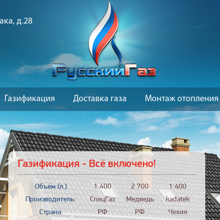
ака, д.28
Газификация
Доставка газа
Монтаж отопления
Газификация - Всё включено!
Объём (л.)
1 400
2 700
1 400
Производитель:
СпецГаз
Медведь
kadatek
Страна:
РФ
РФ
Чехия