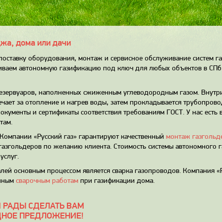
жа, дома или дачи
 поставку оборудования, монтаж и сервисное обслуживание систем г
чиваем автономную газификацию под ключ для любых объектов в СПб
езервуаров, наполненных сжиженным углеводородным газом. Внутри
ечает за отопление и нагрев воды, затем прокладывается трубопров
кументы и сертификаты соответствия требованиям ГОСТ. У нас есть
там.
Компании «Русский газ» гарантируют качественный
монтаж газгольд
газгольдеров по желанию клиента. Стоимость системы автономного г
услуг.
лей основным процессом является сварка газопроводов. Компания «Р
енным
сварочным работам
при газификации дома.
 РАДЫ СДЕЛАТЬ ВАМ
НОЕ ПРЕДЛОЖЕНИЕ!