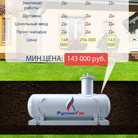
Земляные
Да
Да
Да
работы:
Доставка:
Да
Да
Да
Цокольный ввод:
Да
Да
Да
Пуско-наладка:
Да
Да
Да
Цена:
148
254 000
143
000
000
МИН.ЦЕНА:
143 000 руб.